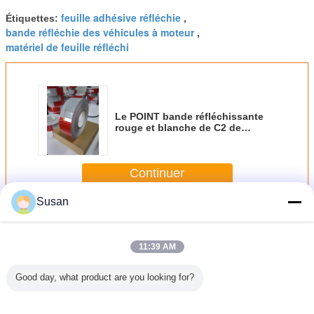
feuille adhésive réfléchie
Étiquettes:
,
bande réfléchie des véhicules à moteur
,
matériel de feuille réfléchi
Le POINT bande réfléchissante
rouge et blanche de C2 de
sécurité pour des remorques
troquent l'adhésif fort
Continuer
Susan
Feuilles réfléchies de bande
Plus
11:39 AM
Good day, what product are you looking for?
nde
Avertissement de
Matériau
High Quality Self
Autocol
ssante en
film de papier
réfléchissant en
Adhesive Red
réfléchi j
adhésive
adhésif
PVC nid d'abeille,
and White
noir larg