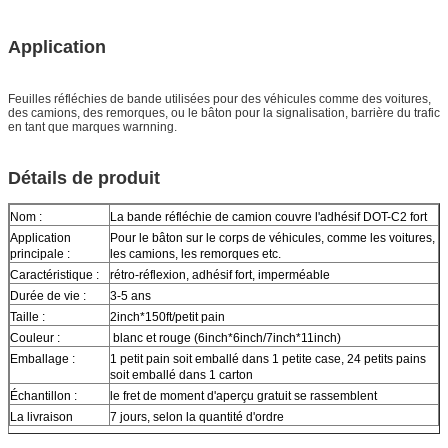
Application
Feuilles réfléchies de bande utilisées pour des véhicules comme des voitures,
des camions, des remorques, ou le bâton pour la signalisation, barrière du trafic
en tant que marques warnning.
Détails de produit
Nom :
La bande réfléchie de camion couvre l'adhésif DOT-C2 fort
Application
Pour le bâton sur le corps de véhicules, comme les voitures,
principale :
les camions, les remorques etc.
Caractéristique :
rétro-réflexion, adhésif fort, imperméable
Durée de vie :
3-5 ans
Taille :
2inch*150ft/petit pain
Couleur :
blanc et rouge (6inch*6inch/7inch*11inch)
Emballage :
1 petit pain soit emballé dans 1 petite case, 24 petits pains
soit emballé dans 1 carton
Échantillon :
le fret de moment d'aperçu gratuit se rassemblent
La livraison
7 jours, selon la quantité d'ordre