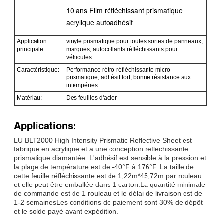
10 ans Film réfléchissant prismatique
acrylique autoadhésif
Application
vinyle prismatique pour toutes sortes de panneaux,
principale:
marques, autocollants réfléchissants pour
véhicules
Caractéristique:
Performance rétro-réfléchissante micro
prismatique, adhésif fort, bonne résistance aux
intempéries
Matériau:
Des feuilles d'acier
Taille:
1.22m*45.7m par rouleau.
Applications:
Couleur:
Blanc, jaune, rouge, vert, bleu, orange, vert
fluorescent
LU BLT2000 High Intensity Prismatic Reflective Sheet est
Emballage:
1 rouleau emballé dans 1 carton
fabriqué en acrylique et a une conception réfléchissante
échantillon:
échantillon gratuit pendant le chargement
prismatique diamantée..L'adhésif est sensible à la pression et
la plage de température est de -40°F à 176°F. La taille de
Livraison
7 jours, selon la quantité de commande
cette feuille réfléchissante est de 1,22m*45,72m par rouleau
et elle peut être emballée dans 1 carton.La quantité minimale
de commande est de 1 rouleau et le délai de livraison est de
1-2 semainesLes conditions de paiement sont 30% de dépôt
et le solde payé avant expédition.