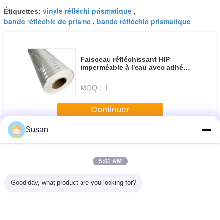
vinyle réfléchi prismatique
Étiquettes:
,
bande réfléchie de prisme
bande réfléchie prismatique
,
Faisceau réfléchissant HIP
imperméable à l'eau avec adhésif
sensible à la pression haute
visibilité
MOQ：
1
Continuer
Susan
Recouvrement réfléchi prismatique de forte intensité
Plus
5:03 AM
Good day, what product are you looking for?
échissant
Rouleau de vinyle
Matériau de Film
Recouvrement
Feuil
que haute
réfléchissant
réfléchissant de
réfléchi de Grade
réfléchi
 à solvant
d'autocollant
feuille de vinyle
Prismatic Egp
prismat
gique,
réfléchissant
de panneau de
d'ingénieur pour
acryli
lles
prismatique blanc
route réfléchissant
des panneaux
fluoresce