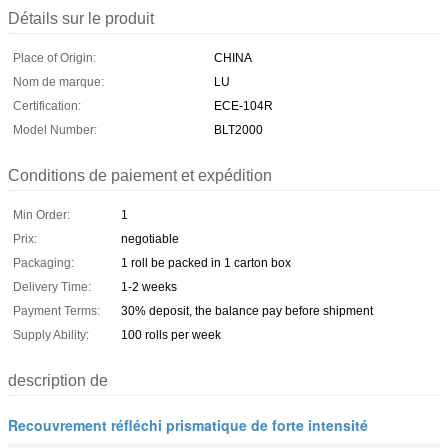
Détails sur le produit
Place of Origin:
CHINA
Nom de marque:
LU
Certification:
ECE-104R
Model Number:
BLT2000
Conditions de paiement et expédition
Min Order:
1
Prix:
negotiable
Packaging:
1 roll be packed in 1 carton box
Delivery Time:
1-2 weeks
Payment Terms:
30% deposit, the balance pay before shipment
Supply Ability:
100 rolls per week
description de
Recouvrement réfléchi prismatique de forte intensité