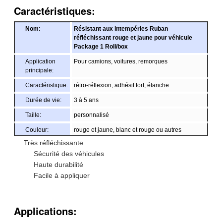
Caractéristiques:
Nom:
Résistant aux intempéries Ruban
réfléchissant rouge et jaune pour véhicule
Package 1 Roll/box
Application
Pour camions, voitures, remorques
principale:
Caractéristique:
rétro-réflexion, adhésif fort, étanche
Durée de vie:
3 à 5 ans
Taille:
personnalisé
Couleur:
rouge et jaune, blanc et rouge ou autres
Très réfléchissante
Emballage:
selon vos besoins
Sécurité des véhicules
échantillon:
échantillon gratuit pendant le chargement
Haute durabilité
Livraison
7 jours, selon la quantité de commande
Facile à appliquer
Applications: