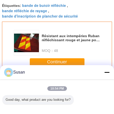
bande de butoir réfléchie
Étiquettes:
,
bande réfléchie de rayage
,
bande d'inscription de plancher de sécurité
Résistant aux intempéries Ruban
réfléchissant rouge et jaune pour
véhicules Package 1
rouleau/boîte
MOQ：
48
Continuer
Susan
Bande réfléchie d'inscription de véhicule
Plus
10:54 PM
Good day, what product are you looking for?
ycomb
Autocollant
2' 3' 4' * 50m E13
5 cm 7,5 cm 10
Marquage
Printable
réfléchissant pour
SASO2913
cm Arabe
sécuri
ve Vinyl
camion
Ruban adhésif
saoudien
chevr