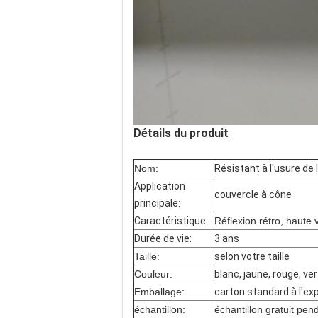
Détails du produit
Nom:
Résistant à l'usure de l'
Application
couvercle à cône
principale:
Caractéristique:
Réflexion rétro, haute vi
Durée de vie:
3 ans
Taille:
selon votre taille
Couleur:
blanc, jaune, rouge, ver
Emballage:
carton standard à l'expo
échantillon:
échantillon gratuit pe