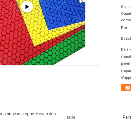
Condit
Quant
comm
Prix:
Détai
Délai 
Condi
paiem
Capac
d'app
une, rouge ou imprimé avec des
taille:
Pers