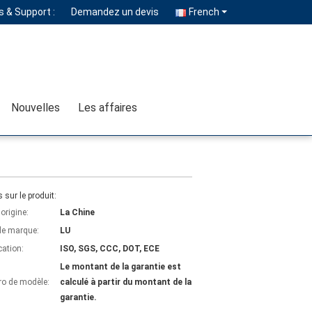
 & Support :
Demandez un devis
French
Nouvelles
Les affaires
s sur le produit:
'origine:
La Chine
e marque:
LU
cation:
ISO, SGS, CCC, DOT, ECE
Le montant de la garantie est
o de modèle:
calculé à partir du montant de la
garantie.