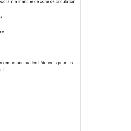
collant à manche de cône de circulation
s
re
,
 des remorques ou des bâtonnets pour les
nt.