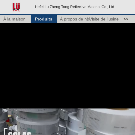
Hefei Lu Zheng Tong Reflective Material Co., Ltd.
À la maison
Produits
À propos de nous
Visite de l'usine
>>