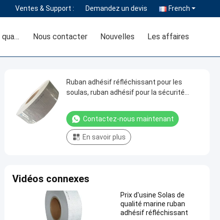
Ventes & Support :
Demandez un devis
French
Contrôle de la qualité
Nous contacter
Nouvelles
Les affaires
Ruban adhésif réfléchissant pour les
soulas, ruban adhésif pour la sécurité
maritime, film adhésif sensible à la
pression pour les équipements de
Contactez-nous maintenant
sauvetage
En savoir plus
Vidéos connexes
Prix d'usine Solas de
qualité marine ruban
adhésif réfléchissant