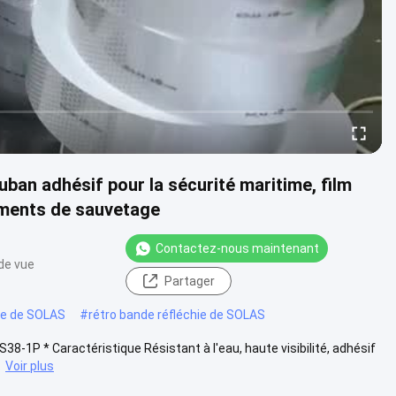
uban adhésif pour la sécurité maritime, film
pements de sauvetage
Contactez-nous maintenant
de vue
Partager
ne de SOLAS
#
rétro bande réfléchie de SOLAS
8-1P * Caractéristique Résistant à l'eau, haute visibilité, adhésif
.
Voir plus