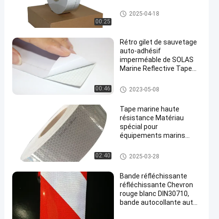
Bande réfléchie de SOLAS
2025-04-18
00:25
Rétro gilet de sauvetage
auto-adhésif
imperméable de SOLAS
Marine Reflective Tape
For Lifeboats
Bande réfléchie de SOLAS
00:46
2023-05-08
Tape marine haute
résistance Matériau
spécial pour
équipements marins
Tape réfléchissante en
nid d'abeille
Bande réfléchie de SOLAS
02:40
2025-03-28
Bande réfléchissante
réfléchissante Chevron
rouge blanc DIN30710,
bande autocollante auto-
adhésive en Radium,