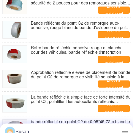
sécurité de 2 pouces pour des remorques sensibles
à la pression
Enquête
maintenant
Bande réfléchie du point C2 de remorque auto-
adhésive, rouge blanc de bande d'évidence du point
C2
Enquête
maintenant
Rétro bande réfléchie adhésive rouge et blanche
pour des véhicules, bande réfléchie d'inscription
Enquête
maintenant
Approbation réfléchie élevée de placement de bande
du point C2 de remorque de visibilité sensible à la
pression
Enquête
maintenant
La bande réfléchie à simple face de forte intensité du
point C2, pointillent les autocollants réfléchis
écologiques
Enquête
maintenant
bande réfléchie du point C2 de 0.05*45.72m blanche
et rouge pour des camions
Enquête
Susan