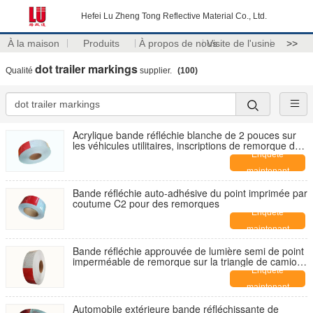
Hefei Lu Zheng Tong Reflective Material Co., Ltd.
À la maison
Produits
À propos de nous
Visite de l'usine
>>
dot trailer markings
Qualité
supplier.
(100)
Acrylique bande réfléchie blanche de 2 pouces sur
les véhicules utilitaires, inscriptions de remorque de
point
Enquête
maintenant
Bande réfléchie auto-adhésive du point imprimée par
coutume C2 pour des remorques
Enquête
maintenant
Bande réfléchie approuvée de lumière semi de point
imperméable de remorque sur la triangle de camions
à benne basculante
Enquête
maintenant
Automobile extérieure bande réfléchissante de