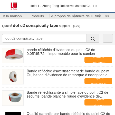
Hefei Lu Zheng Tong Reflective Material Co., Ltd.
À la maison
Produits
À propos de nous
Visite de l'usine
>>
dot c2 conspicuity tape
Qualité
supplier.
(100)
bande réfléchie d'évidence du point C2 de
0.05*45.72m imperméable pour le camion
Enquête
maintenant
Bande réfléchie d'avertissement de bande du point
C2, bande d'évidence de remorque d'inscription de
véhicule
Enquête
maintenant
Bande réfléchissante à simple face du point C2 de
sécurité, bande blanche rouge d'évidence de
véhicule
Enquête
maintenant
Qualité garantie par bande réfléchie du point C2 de