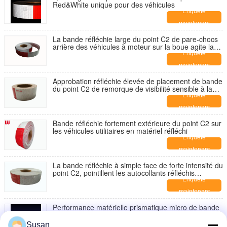
Red&White unique pour des véhicules
Enquête
maintenant
La bande réfléchie large du point C2 de pare-chocs
arrière des véhicules à moteur sur la boue agite la
visibilité élevée
Enquête
maintenant
Approbation réfléchie élevée de placement de bande
du point C2 de remorque de visibilité sensible à la
pression
Enquête
maintenant
Bande réfléchie fortement extérieure du point C2 sur
les véhicules utilitaires en matériel réfléchi
Enquête
maintenant
La bande réfléchie à simple face de forte intensité du
point C2, pointillent les autocollants réfléchis
écologiques
Enquête
maintenant
Performance matérielle prismatique micro de bande
réfléchie du point C2 de vert jaune de chaux haute
Enquête
Susan