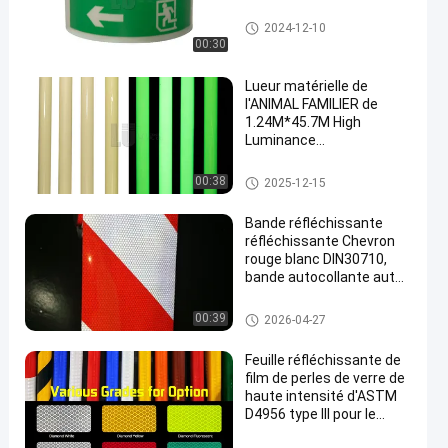
Film photoluminescent de viny
2024-12-10
le
00:30
Lueur matérielle de
l'ANIMAL FAMILIER de
1.24M*45.7M High
Luminance
Rectangle/PVC en vinyle
foncé
Film photoluminescent de viny
00:38
2025-12-15
le
Bande réfléchissante
réfléchissante Chevron
rouge blanc DIN30710,
bande autocollante auto-
adhésive en Radium,
rouleau réfléchissant
Bande réfléchie d'inscription d
00:39
2026-04-27
e véhicule
Feuille réfléchissante de
film de perles de verre de
haute intensité d'ASTM
D4956 type III pour le
panneau de signalisation