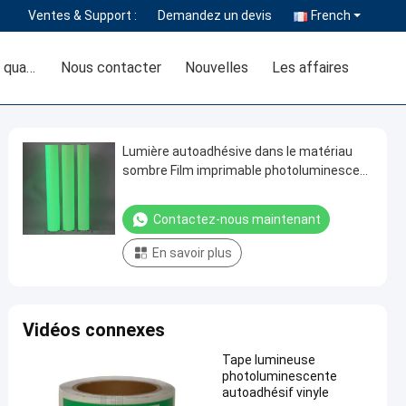
Ventes & Support :
Demandez un devis
French
Contrôle de la qualité
Nous contacter
Nouvelles
Les affaires
Lumière autoadhésive dans le matériau
sombre Film imprimable photoluminescent
vinyle haute luminosité
Contactez-nous maintenant
En savoir plus
Vidéos connexes
Tape lumineuse
photoluminescente
autoadhésif vinyle