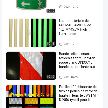
Film photoluminescent de viny
2024-12-10
le
00:30
Lueur matérielle de
l'ANIMAL FAMILIER de
1.24M*45.7M High
Luminance
Rectangle/PVC en vinyle
foncé
Film photoluminescent de viny
00:38
2025-12-15
le
Bande réfléchissante
réfléchissante Chevron
rouge blanc DIN30710,
bande autocollante auto-
adhésive en Radium,
rouleau réfléchissant
Bande réfléchie d'inscription d
00:39
2026-04-27
e véhicule
Feuille réfléchissante de
film de perles de verre de
haute intensité d'ASTM
D4956 type III pour le
panneau de signalisation