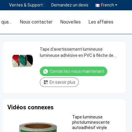
Ventes & Support :
Demandez un devis
French
Contrôle de la qualité
Nous contacter
Nouvelles
Les affaires
Tape d'avertissement lumineuse
lumineuse adhésive en PVC à flèche de
chevron Tape photoluminescente pour la
sécurité
Contactez-nous maintenant
En savoir plus
Vidéos connexes
Tape lumineuse
photoluminescente
autoadhésif vinyle