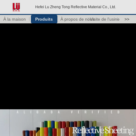
Hefei Lu Zheng Tong Reflective Material Co., Ltd.
À la maison
Produits
À propos de nous
Visite de l'usine
>>