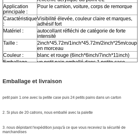
Application
Pour le camion, voiture, corps de remorque
principale :
Caractéristique
Visibilité élevée, couleur claire et marques,
:
adhésif fort
Matériel :
autocollant réfléchi de catégorie de forte
intensité
Taille :
2inch*45.72m/1inch*45.72m/2inch*25m/coupé
en morceau
Couleur :
blanc et rouge (6inch*6inch/7inch*11inch)
Emballage
un petit pain emballé dans 1 petite case,
20pcs/24pcs emballée dans un carton
Échantillon :
aperçu gratuit tandis que le fret se rassemblen
Emballage et livraison
La livraison
7 jours, selon la quantité d'ordre
petit pain 1.one avec la petite case puis 24 petits pains dans un carton
2. Si plus de 20 catrons, nous emballé avec la palette
3. nous dépistant l'expédition jusqu'à ce que vous receviez la sécurité de
marchandises