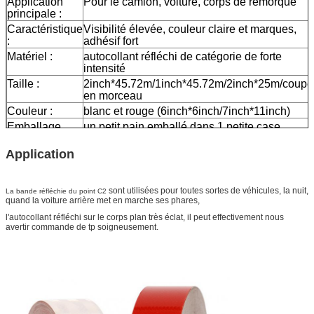
Application
Pour le camion, voiture, corps de remorque
principale :
Caractéristique
Visibilité élevée, couleur claire et marques,
:
adhésif fort
Matériel :
autocollant réfléchi de catégorie de forte
intensité
Taille :
2inch*45.72m/1inch*45.72m/2inch*25m/coupé
en morceau
Couleur :
blanc et rouge (6inch*6inch/7inch*11inch)
Emballage
un petit pain emballé dans 1 petite case,
20pcs/24pcs emballée dans un carton
Application
Échantillon :
aperçu gratuit tandis que le fret se rassemblen
La livraison
7 jours, selon la quantité d'ordre
sont utilisées pour toutes sortes de véhicules, la nuit,
La bande réfléchie du point C2
quand la voiture arrière met en marche ses phares,
l'autocollant réfléchi sur le corps plan très éclat, il peut effectivement nous
avertir commande de tp soigneusement.