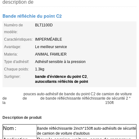
description de
Bande réfléchie du point C2
Numéro de
BLT1100D
modèle:
Caractéristiques:
IMPERMÉABLE
Avantage:
Le meilleur service
Materia:
ANIMAL FAMILIER
Type d'adhésif:
Adhésif sensible à la pression
Chaque poids:
1.3kg
bande d'évidence du point C2
Surligner:
,
autocollants réfléchis de point
Transportez
pouces auto-adhésif de bande du point C2 de camion de voiture
de
TrucBus
de
voiture
de bande réfléchissante réfléchissante de sécurité 2 *
la
banderéfléchissante2inch*150ftauto-adhésifsdesécuritéde
150ft
k
Description de produit
Nom :
Bande réfléchissante 2inch*150ft auto-adhésifs de sécurité
de camion de voiture d'autobus