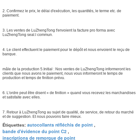
2. Confirmez le prix, le délai d'exécution, les quantités, le terme etc. de
paiement.
3. Les ventes de LuZhengTong t'envoient la facture pro forma avec
LuZhengTong seal.l commun.
4. Le client effectuent le paiement pour le dépôt et nous envoient le reçu de
banque.
mâle de la production 5.Initial : Nos ventes de LuZhengTong informeront les
clients que nous avons le paiement, nous vous informeront le temps de
production et temps de finition prévu.
6. L'ordre peut être disent « de finition » quand vous recevez les marchandises
et satisfaite avec elles.
7. Retour à LuZhengTong au sujet de qualité, de service, de retour du marché
et de suggestion. Et nous pouvons faire mieux.
autocollants réfléchis de point
Étiquettes:
,
bande d'évidence du point C2
,
inscriptions de remorque de point