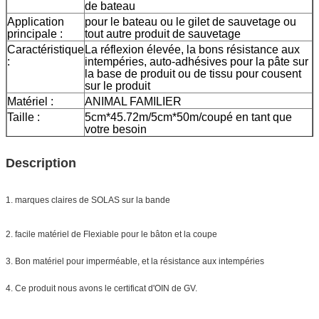
de bateau
Application
pour le bateau ou le gilet de sauvetage ou
principale :
tout autre produit de sauvetage
Caractéristique
La réflexion élevée, la bons résistance aux
:
intempéries, auto-adhésives pour la pâte sur
la base de produit ou de tissu pour cousent
sur le produit
Matériel :
ANIMAL FAMILIER
Taille :
5cm*45.72m/5cm*50m/coupé en tant que
votre besoin
Couleur :
argent
Emballage
un petit pain emballé dans 1 petite case,
Description
20pcs/24pcs emballée dans un carton
Échantillon :
aperçu gratuit tandis que le fret se
rassemblent
1. marques claires de SOLAS sur la bande
La livraison
7 jours, selon la quantité d'ordre
2. facile matériel de Flexiable pour le bâton et la coupe
3. Bon matériel pour imperméable, et la résistance aux intempéries
4. Ce produit nous avons le certificat d'OIN de GV.