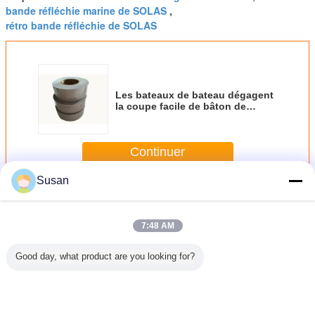
bande réfléchie marine de SOLAS
,
rétro bande réfléchie de SOLAS
Les bateaux de bateau dégagent
la coupe facile de bâton de
bande de résistance aux
intempéries réfléchie argentée de
petit pain
Continuer
Susan
Bande réfléchie de SOLAS
Plus
7:48 AM
Good day, what product are you looking for?
ban
Tape
Prix d'usine Solas
Prix d'usine Auto-
Visibilité
sant rétro
réfléchissante de
de qualité marine
adhésif PSA
50mmx45.
é Solas
qualité marine
ruban adhésif
Solas Grade
bande réf
m Ruban
argentée Solas
réfléchissant
Marine ruban
argen
hissant
Approuvées Tape
adhésif
imperméa