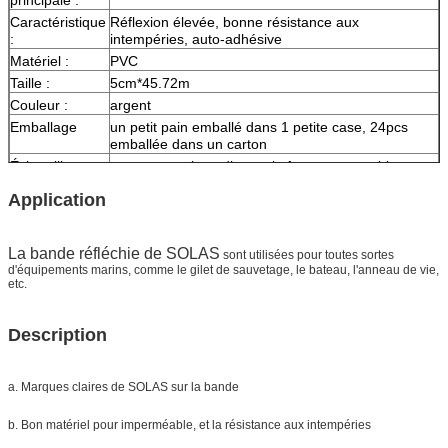
Caractéristique
Réflexion élevée, bonne résistance aux
:
intempéries, auto-adhésive
Matériel :
PVC
Taille :
5cm*45.72m
Couleur :
argent
Emballage
un petit pain emballé dans 1 petite case, 24pcs
emballée dans un carton
Échantillon :
aperçu gratuit tandis que le fret se rassemblent
La livraison
7 jours, selon la quantité d'ordre
Application
La bande réfléchie de SOLAS
sont utilisées pour toutes sortes
d'équipements marins, comme le gilet de sauvetage, le bateau, l'anneau de vie,
etc.
Description
a. Marques claires de SOLAS sur la bande
b. Bon matériel pour imperméable, et la résistance aux intempéries