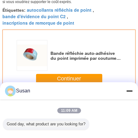
si vous voudriez supporter le coût exprès.
autocollants réfléchis de point
Étiquettes:
,
bande d'évidence du point C2
,
inscriptions de remorque de point
Bande réfléchie auto-adhésive
du point imprimée par coutume
C2 pour des remorques
Continuer
Susan
Bande réfléchie du point C2
Plus
11:09 AM
Good day, what product are you looking for?
 sécurité
Fabricant d'usine
Bande
Autocollant
Bande réf
sant DOT-
sécurité rouge et
réfléchissante
réfléchissant pour
verte j