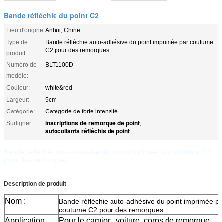
Bande réfléchie du point C2
Lieu d'origine:
Anhui, Chine
Type de
Bande réfléchie auto-adhésive du point imprimée par coutume
C2 pour des remorques
produit:
Numéro de
BLT1100D
modèle:
Couleur:
white&red
Largeur:
5cm
Catégorie:
Catégorie de forte intensité
inscriptions de remorque de point
Surligner:
,
autocollants réfléchis de point
Bande réfléchie auto-adhésive du point imprimée par coutume C2
pour des remorques
Description de produit
Nom :
Bande réfléchie auto-adhésive du point imprimée p
coutume C2 pour des remorques
Application
Pour le camion, voiture, corps de remorque