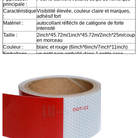
principale :
Caractéristique
Visibilité élevée, couleur claire et marques,
:
adhésif fort
Matériel :
autocollant réfléchi de catégorie de forte
intensité
Taille :
2inch*45.72m/1inch*45.72m/2inch*25m/coupé
en morceau
Couleur :
blanc et rouge (6inch*6inch/7inch*11inch)
Emballage
un petit pain emballé dans 1 petite case,
20pcs/24pcs emballée dans un carton
Échantillon :
aperçu gratuit tandis que le fret se rassemblen
La livraison
7 jours, selon la quantité d'ordre