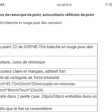
MMA
durabilité:
7-10
ons de remorque de point
,
autocollants réfléchis de point
.72m blanche et rouge pour des camions
du point C2 de 0.05*45.72m blanche et rouge pour des
voiture, corps de remorque
 couleur claire et marques, adhésif fort
chi de catégorie de forte intensité
nch*45.72m/2inch*25m/coupés en morceau
inch*6inch/7inch*11inch)
ballé dans 1 petite case, 20pcs/24pcs emballée dans un
ndis que le fret se rassemblent