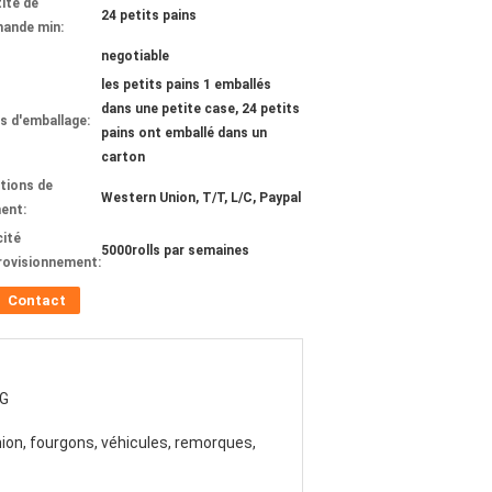
ité de
24 petits pains
ande min:
negotiable
les petits pains 1 emballés
dans une petite case, 24 petits
ls d'emballage:
pains ont emballé dans un
carton
tions de
Western Union, T/T, L/C, Paypal
ent:
ité
5000rolls par semaines
rovisionnement:
Contact
KG
on, fourgons, véhicules, remorques,