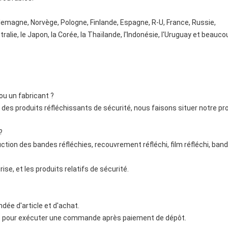
llemagne, Norvège, Pologne, Finlande, Espagne, R-U, France, Russie,
stralie, le Japon, la Corée, la Thaïlande, l'Indonésie, l'Uruguay et beauc
ou un fabricant ?
es produits réfléchissants de sécurité, nous faisons situer notre prop
?
tion des bandes réfléchies, recouvrement réfléchi, film réfléchi, ban
se, et les produits relatifs de sécurité.
ée d'article et d'achat.
pour exécuter une commande après paiement de dépôt.