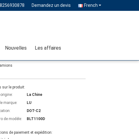
18256930878
Demandez un devis
French
Nouvelles
Les affaires
 camions
s sur le produit:
'origine:
La Chine
e marque:
LU
cation:
DOT-C2
o de modèle:
BLT1100D
ions de paiement et expédition: