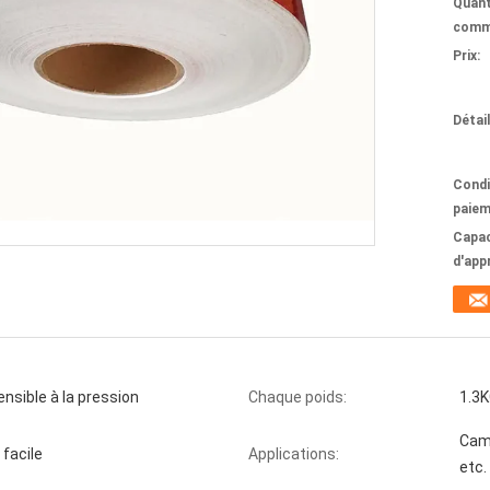
Quant
comm
Prix:
Détai
Condi
paiem
Capac
d'app
nsible à la pression
Chaque poids:
1.3
Cami
 facile
Applications:
etc.