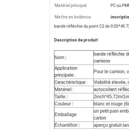
Matériel principal:
PC ou P
Mettre en évidence:
inscripti
bande réfléchie du point C2 de 0.05*45
Description de produit
bande réfléchie 
Nom :
camions
Application
Pour le camion, 
principale :
Caractéristique :
Visibilité élevée,
Matériel :
autocollant réflé
Taille :
2inch*45.72m/1i
Couleur :
blanc et rouge (6
un petit pain em
Emballage
carton
Échantillon :
aperçu gratuit ta