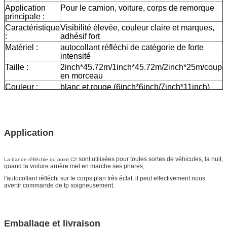
Application
Pour le camion, voiture, corps de remorque
principale :
Caractéristique
Visibilité élevée, couleur claire et marques,
:
adhésif fort
Matériel :
autocollant réfléchi de catégorie de forte
intensité
Taille :
2inch*45.72m/1inch*45.72m/2inch*25m/coupé
en morceau
Couleur :
blanc et rouge (6inch*6inch/7inch*11inch)
Emballage
un petit pain emballé dans 1 petite case,
20pcs/24pcs emballée dans un carton
Échantillon :
aperçu gratuit tandis que le fret se rassemblen
La livraison
7 jours, selon la quantité d'ordre
Application
sont utilisées pour toutes sortes de véhicules, la nuit,
La bande réfléchie du point C2
quand la voiture arrière met en marche ses phares,
l'autocollant réfléchi sur le corps plan très éclat, il peut effectivement nous
avertir commande de tp soigneusement.
Emballage et livraison