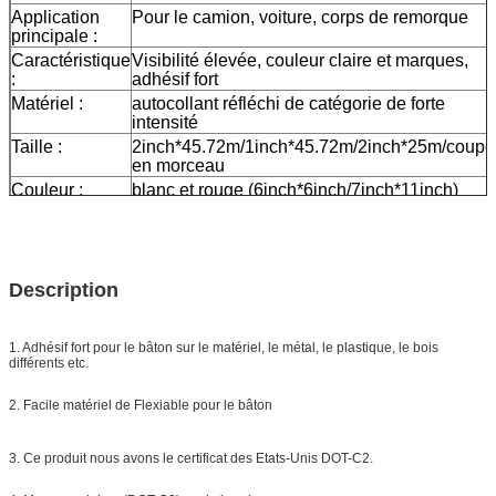
Application
Pour le camion, voiture, corps de remorque
principale :
Caractéristique
Visibilité élevée, couleur claire et marques,
:
adhésif fort
Matériel :
autocollant réfléchi de catégorie de forte
intensité
Taille :
2inch*45.72m/1inch*45.72m/2inch*25m/coupé
en morceau
Couleur :
blanc et rouge (6inch*6inch/7inch*11inch)
Emballage
un petit pain emballé dans 1 petite case,
20pcs/24pcs emballée dans un carton
Échantillon :
aperçu gratuit tandis que le fret se rassemblen
La livraison
7 jours, selon la quantité d'ordre
Description
1. Adhésif fort pour le bâton sur le matériel, le métal, le plastique, le bois
différents etc.
2. Facile matériel de Flexiable pour le bâton
3. Ce produit nous avons le certificat des Etats-Unis DOT-C2.