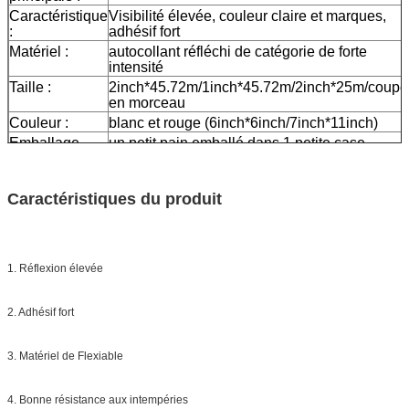
Caractéristique
Visibilité élevée, couleur claire et marques,
:
adhésif fort
Matériel :
autocollant réfléchi de catégorie de forte
intensité
Taille :
2inch*45.72m/1inch*45.72m/2inch*25m/coupé
en morceau
Couleur :
blanc et rouge (6inch*6inch/7inch*11inch)
Emballage
un petit pain emballé dans 1 petite case,
20pcs/24pcs emballée dans un carton
Échantillon :
aperçu gratuit tandis que le fret se rassemblen
Caractéristiques du produit
La livraison
7 jours, selon la quantité d'ordre
1. Réflexion élevée
2. Adhésif fort
3. Matériel de Flexiable
4. Bonne résistance aux intempéries