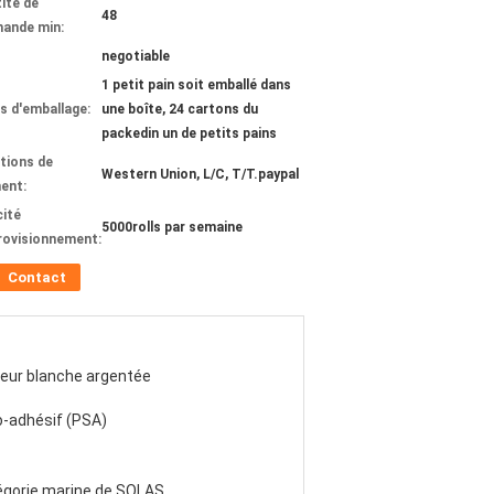
ité de
48
ande min:
negotiable
1 petit pain soit emballé dans
ls d'emballage:
une boîte, 24 cartons du
packedin un de petits pains
tions de
Western Union, L/C, T/T.paypal
ent:
ité
5000rolls par semaine
rovisionnement:
Contact
eur blanche argentée
-adhésif (PSA)
égorie marine de SOLAS