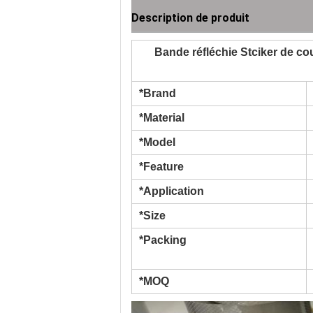
Description de produit
Bande réfléchie Stciker de co
*Brand
*Material
*Model
*Feature
*Application
*Size
*Packing
*MOQ