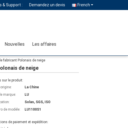
 & Support :
Demandez un devis
French
Nouvelles
Les affaires
le fabricant Polonais de neige
Polonais de neige
s sur le produit:
'origine:
La Chine
e marque:
LU
cation:
Solas, SGS, ISO
o de modèle:
LU1100S1
ions de paiement et expédition: