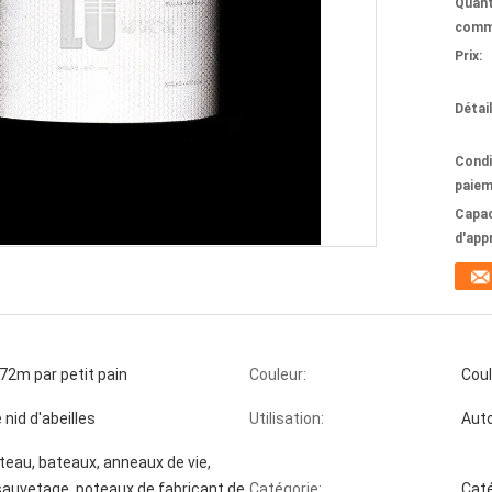
Quant
comm
Prix:
Détai
Condi
paiem
Capac
d'app
2m par petit pain
Couleur:
Coul
nid d'abeilles
Utilisation:
Auto
teau, bateaux, anneaux de vie,
 sauvetage, poteaux de fabricant de
Catégorie:
Cat