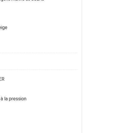
eige
ER
à la pression