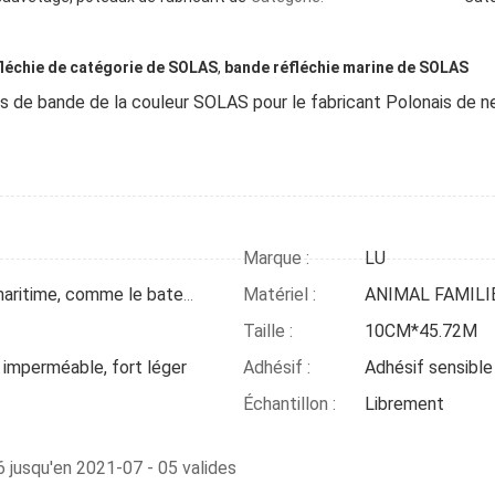
léchie de catégorie de SOLAS
,
bande réfléchie marine de SOLAS
les de bande de la couleur SOLAS pour le fabricant Polonais de n
Marque :
LU
Matériel :
ANIMAL FAMILI
bâton sur le produit maritime, comme le bateau, bateau, bouée de sauvetage, poteau de neige
Taille :
10CM*45.72M
, imperméable, fort léger
Adhésif :
Adhésif sensible 
Échantillon :
Librement
6 jusqu'en 2021-07 - 05 valides