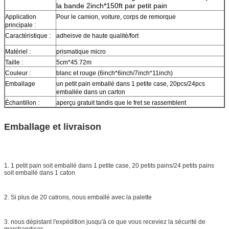
la bande 2inch*150ft par petit pain
Application
Pour le camion, voiture, corps de remorque
principale :
Caractéristique :
adheisve de haute qualité/fort
Matériel :
prismatique micro
Taille :
5cm*45.72m
Couleur :
blanc et rouge (6inch*6inch/7inch*11inch)
Emballage
un petit pain emballé dans 1 petite case, 20pcs/24pcs
emballée dans un carton
Échantillon :
aperçu gratuit tandis que le fret se rassemblent
La livraison
7 jours, selon la quantité d'ordre
Emballage et livraison
1. 1 petit pain soit emballé dans 1 petite case, 20 petits pains/24 petits pains
soit emballé dans 1 caton
2. Si plus de 20 catrons, nous emballé avec la palette
3. nous dépistant l'expédition jusqu'à ce que vous receviez la sécurité de
marchandises