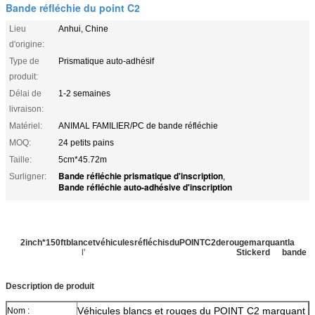
Bande réfléchie du point C2
Lieu
Anhui, Chine
d'origine:
Type de
Prismatique auto-adhésif
produit:
Délai de
1-2 semaines
livraison:
Matériel:
ANIMAL FAMILIER/PC de bande réfléchie
MOQ:
24 petits pains
Taille:
5cm*45.72m
Bande réfléchie prismatique d'inscription
Surligner:
,
Bande réfléchie auto-adhésive d'inscription
W auto-adhésif
hite
des
2inch*150ftblancetvéhiculesréfléchisduPOINTC2derougemarquantla
bande réfléchie de
l'
évidence dot-c2 prismatique rouge de
Stickerd
de
bande
Description de produit
Véhicules blancs et rouges du POINT C2 marquant
Nom :