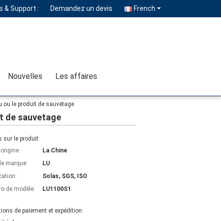
 & Support :
Demandez un devis
French
Nouvelles
Les affaires
 ou le produit de sauvetage
it de sauvetage
s sur le produit:
'origine:
La Chine
e marque:
LU
cation:
Solas, SGS, ISO
o de modèle:
LU1100S1
ions de paiement et expédition: