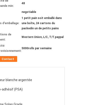
ité de
48
ande min:
negotiable
1 petit pain soit emballé dans
ls d'emballage:
une boîte, 24 cartons du
packedin un de petits pains
tions de
Western Union, L/C, T/T.paypal
ent:
ité
5000rolls par semaine
rovisionnement:
Contact
eur blanche argentée
-adhésif (PSA)
ne Solas Grade