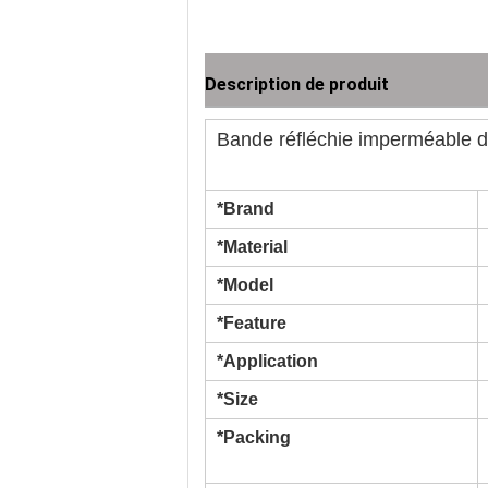
Description de produit
Bande réfléchie imperméable 
*Brand
*Material
*Model
*Feature
*Application
*Size
*Packing