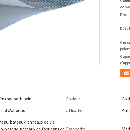
Quant
comm
Prix:
Détai
Condi
paiem
Capac
d'app
m par petit pain
Couleur:
Coul
nid d'abeilles
Utilisation:
Auto
teau, bateaux, anneaux de vie,
 sauvetage, poteaux de fabricant de
Catégorie:
Mari