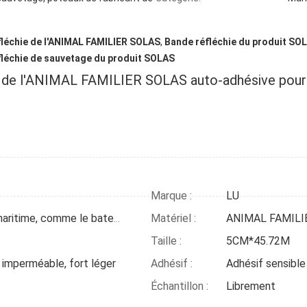
léchie de l'ANIMAL FAMILIER SOLAS
,
Bande réfléchie du produit SO
léchie de sauvetage du produit SOLAS
 de l'ANIMAL FAMILIER SOLAS auto-adhésive pour l
Marque :
LU
Matériel :
ANIMAL FAMILI
bâton sur le produit maritime, comme le bateau, bateau, bouée de sauvetage, poteau de neige
Taille :
5CM*45.72M
, imperméable, fort léger
Adhésif :
Adhésif sensible 
Échantillon :
Librement