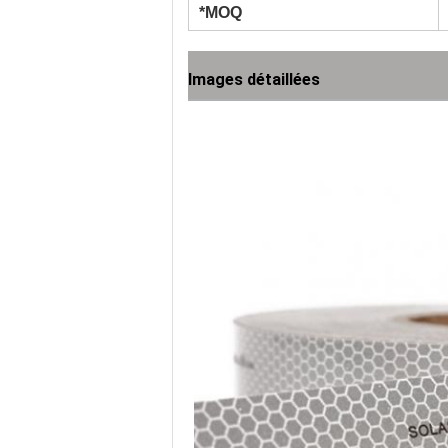
*MOQ
Images détaillées