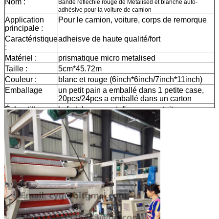
Nom :
Bande réfléchie rouge de Metalised et blanche auto-
adhésive pour la voiture de camion
Application
Pour le camion, voiture, corps de remorque
principale :
Caractéristique
adheisve de haute qualité/fort
:
Matériel :
prismatique micro metalised
Taille :
5cm*45.72m
Couleur :
blanc et rouge (6inch*6inch/7inch*11inch)
Emballage
un petit pain a emballé dans 1 petite case,
20pcs/24pcs a emballé dans un carton
Échantillon :
le fret de moment d'aperçu gratuit se
rassemblent
La livraison
7 jours, selon la quantité d'ordre