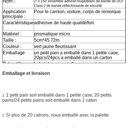
Nom :
2" x 150' ensemble adhésif rouge/blanc de bande de DOT
Class 2 de bande réfléchissante de sécurité
Application
Pour le camion, voiture, corps de remorque
principale :
Caractéristique
adheisve de haute qualité/fort
:
Matériel :
prismatique micro
Taille :
5cm*45.72m
Couleur :
vert jaune fleurissant
Emballage
un petit pain a emballé dans 1 petite case,
20pcs/24pcs a emballé dans un carton
Échantillon :
le fret de moment d'aperçu gratuit se
rassemblent
Emballage et livraison
La livraison
7 jours, selon la quantité d'ordre
1 petit pain soit emballé dans 1 petite case, 20 petits
1.
pains/24 petits pains soit emballé dans 1 caton
Si plus de 20 catrons, nous emballé avec la palette
2.