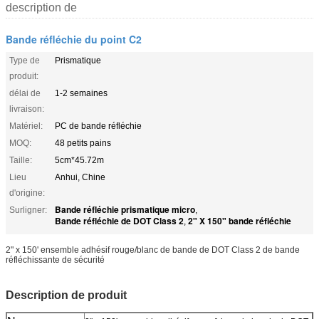
description de
Bande réfléchie du point C2
Type de
Prismatique
produit:
délai de
1-2 semaines
livraison:
Matériel:
PC de bande réfléchie
MOQ:
48 petits pains
Taille:
5cm*45.72m
Lieu
Anhui, Chine
d'origine:
Bande réfléchie prismatique micro
Surligner:
,
Bande réfléchie de DOT Class 2
2" X 150" bande réfléchie
,
2" x 150' ensemble adhésif rouge/blanc de bande de DOT Class 2 de bande
réfléchissante de sécurité
Description de produit