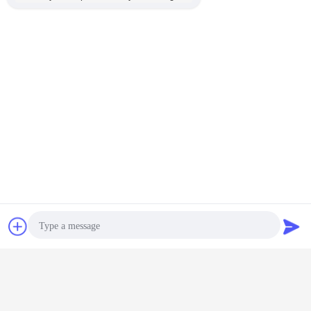
Je vous en prie.
Je suis désolée.
Le courriel: susan_reflective@126.com
Bienvenue à nous envoyer une demande!
autocollants réfléchis de point
Étiquettes:
,
bande d'évidence du point C2
,
inscriptions de remorque de point
Contact
Demande de
soumission
Autocollant fluorescent jaune
vert pour voiture
Photo