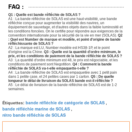
FAQ :
Q1 : Quelle est bande réfléchie de SOLAS ?
A1 : La bande réfléchie de SOLAS est une haut-visibilité, une bande
réfléchie conçue pour augmenter la visibilité des navires, un
équipement de sauvetage, et d'autres objets dans la faible luminosité et
les conditions foncées. On le certifie pour répondre aux exigences de la
convention internationale pour la sécurité de la vie en mer (SOLAS).
Q2
: Quel est Number de marque et modèle, et point d'origine de bande
réfléchissante de SOLAS ?
A2 : La marque est LU, Number modèle est HS38-1P, et le point
d'origine est la Chine.
Q3 : Quelle est la quantité d'ordre minimum, le
prix, et les conditions de paiement de la bande réfléchie de SOLAS ?
A3 : La quantité d'ordre minimum est 48, le prix est négociable, et les
conditions de paiement sont Negotition.
Q4 : Comment la bande
réfléchie de SOLAS va-t-elle empaquette-t-elle ?
A4 : La bande réfléchie de SOLAS est empaquetée avec 1 petit pain
dans 1 petite case, et 24 petites cases par 1 carton.
Q5 : De quelle
longueur le délai de livraison du SOLAS bande est-il réfléchie ?
A5 : Le délai de livraison de la bande réfléchie de SOLAS est de 1-2
semaines.
bande réfléchie de catégorie de SOLAS
Étiquettes:
,
bande réfléchie marine de SOLAS
,
rétro bande réfléchie de SOLAS