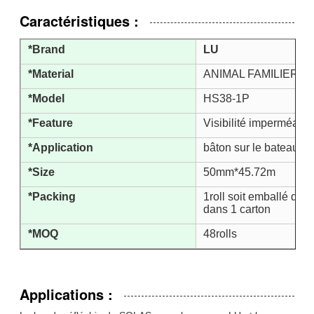
Caractéristiques :
*Brand
LU
*Material
ANIMAL FAMILIER/P
*Model
HS38-1P
*Feature
Visibilité imperméable 
*Application
bâton sur le bateau, 
*Size
50mm*45.72m
*Packing
1roll soit emballé dan
dans 1 carton
*MOQ
48rolls
Applications :