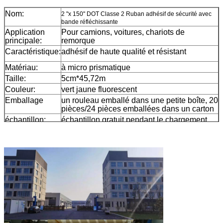
Nom:
2 "x 150" DOT Classe 2 Ruban adhésif de sécurité avec
bande réfléchissante
Application
Pour camions, voitures, chariots de
principale:
remorque
Caractéristique:
adhésif de haute qualité et résistant
Matériau:
à micro prismatique
Taille:
5cm*45,72m
Couleur:
vert jaune fluorescent
Emballage
un rouleau emballé dans une petite boîte, 20
pièces/24 pièces emballées dans un carton
échantillon:
échantillon gratuit pendant le chargement
Livraison
7 jours, selon la quantité de commande