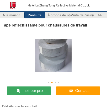
Hefei Lu Zheng Tong Reflective Material Co., Ltd.
À la maison
Produits
À propos de nous
Visite de l'usine
>>
Tape réfléchissante pour chaussures de travail
meilleur prix
Contact
Détails sur le produit