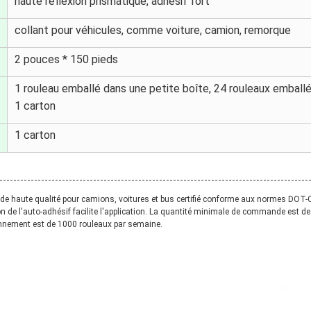
haute réflexion prismatique, adhésif fort
collant pour véhicules, comme voiture, camion, remorque
2 pouces * 150 pieds
1 rouleau emballé dans une petite boîte, 24 rouleaux emball
1 carton
1 carton
t de haute qualité pour camions, voitures et bus certifié conforme aux normes DOT
ion de l'auto-adhésif facilite l'application. La quantité minimale de commande est de 
onnement est de 1000 rouleaux par semaine.