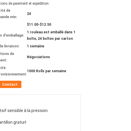
ions de paiement et expédition:
ité de
24
ande min:
$11.00-$12.50
1 rouleau est emballé dans 1
ls d'emballage:
boîte, 24 boîtes par carton
de livraison:
1 semaine
tions de
Négociations
ent:
ité
1000 Rolls par semaine
rovisionnement:
Contact
sif sensible à la pression
ntillon gratuit