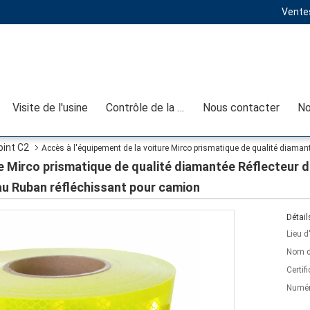
Ventes
Visite de l'usine
Contrôle de la qualité
Nous contacter
No
oint C2
Accès à l'équipement de la voiture Mirco prismatique de qualité diaman
nt pour camion
re Mirco prismatique de qualité diamantée Réflecteur 
au Ruban réfléchissant pour camion
Détail
Lieu d
Nom d
Certifi
Numér