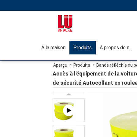
À la maison
Produits
À propos de nous
Aperçu
Produits
Bande réfléchie du p
sécurité Autocollant en rouleau Ruban réfléchissa
Accès à l'équipement de la voitu
de sécurité Autocollant en roule