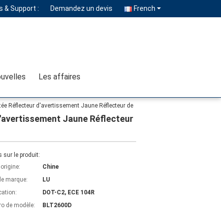
 & Support :
Demandez un devis
French
uvelles
Les affaires
tée Réflecteur d'avertissement Jaune Réflecteur de
d'avertissement Jaune Réflecteur
s sur le produit:
'origine:
Chine
e marque:
LU
cation:
DOT-C2, ECE 104R
o de modèle:
BLT2600D