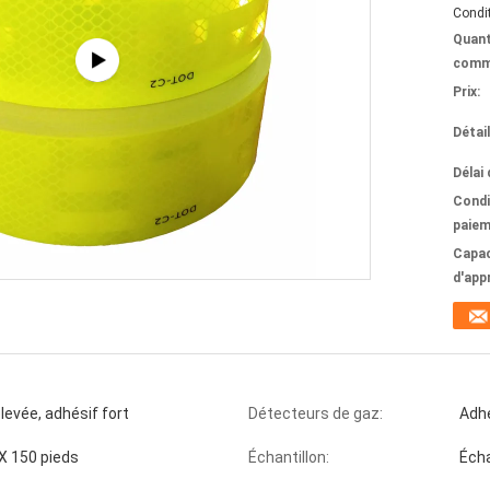
Condit
Quant
comm
Prix:
Détai
Délai 
Condi
paiem
Capac
d'app
 élevée, adhésif fort
Détecteurs de gaz:
Adhé
X 150 pieds
Échantillon:
Écha