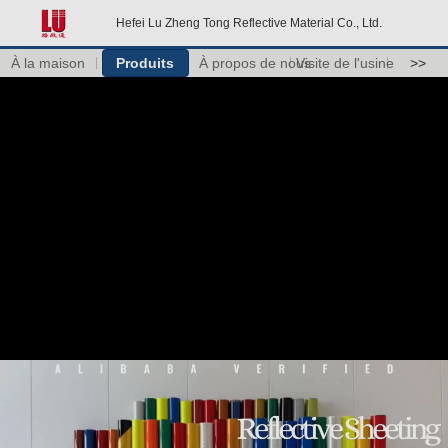
Hefei Lu Zheng Tong Reflective Material Co., Ltd.
À la maison
Produits
À propos de nous
Visite de l'usine
>>