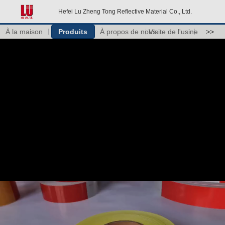
Hefei Lu Zheng Tong Reflective Material Co., Ltd.
À la maison
Produits
À propos de nous
Visite de l'usine
>>